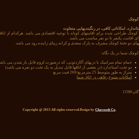
 کوچک
ندارد، امکاناتی کافی، در رنگبندیهایی متفاوت
ه کوچک طراحی شده برای اقامتهای کوتاه با توجیه اقتصادی می باشد. هرکدام از اتا
ای اقامت یکنفر تا دو نفر مناسب می باشد.
های دو تختۀ کوچک مشرف به پارک سعدی و کرانه زیبای زاینده رود می باشد.
 کوچک شما در یک نگاه:
حمام تمام سرامیک با دربهای آکاردئونی، که درصورت لزوم قابل باز شدن می باش
دو تخت استاندارد (در بعضی از اتاقها قابل تبدیل به یک تخت دو نفره می باشد)
متراژ به طور متوسط 25 مترمربع/
269 فیت مربع
امکانات متنوع رفاهی در اتاق شما
گان:
11590
Chavoosh Co
.Copyright @ 2015 All rights reserved.Design by